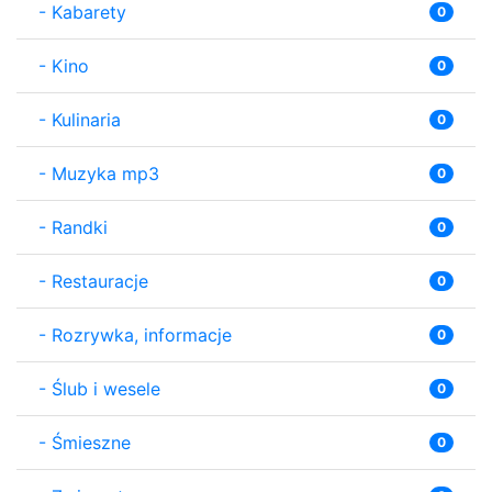
-
Kabarety
0
-
Kino
0
-
Kulinaria
0
-
Muzyka mp3
0
-
Randki
0
-
Restauracje
0
-
Rozrywka, informacje
0
-
Ślub i wesele
0
-
Śmieszne
0