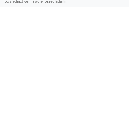
pośrednictwem swojej przeglądarki.
Zdjęcia z drona Tarnów – przyszłość
wizualnej komunikacji
Współczesne technologie umożliwiają spojrzenie
na świat z zupełnie nowej perspektywy. Firma
Dron T...