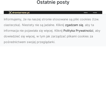
Ostatnie posty
Informujemy, że na naszej stronie stosowane są pliki cookies (tzw.
ciasteczka). Niestety nie są jadalne. Kliknij
zgadzam się
, aby ta
informacja nie pojawiała się więcej. Kliknij
Polityka Prywatności
, aby
dowiedzieć się więcej, w tym jak zarządzać plikami cookies za
pośrednictwem swojej przeglądarki.
Zdjęcia z drona Tarnów – przyszłość
wizualnej komunikacji
Współczesne technologie umożliwiają spojrzenie
na świat z zupełnie nowej perspektywy. Firma
Dron T...