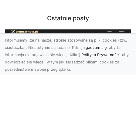
Ostatnie posty
Informujemy, że na naszej stronie stosowane są pliki cookies (tzw.
ciasteczka). Niestety nie są jadalne. Kliknij
zgadzam się
, aby ta
informacja nie pojawiała się więcej. Kliknij
Polityka Prywatności
, aby
dowiedzieć się więcej, w tym jak zarządzać plikami cookies za
pośrednictwem swojej przeglądarki.
Zdjęcia z drona Tarnów – przyszłość
wizualnej komunikacji
Współczesne technologie umożliwiają spojrzenie
na świat z zupełnie nowej perspektywy. Firma