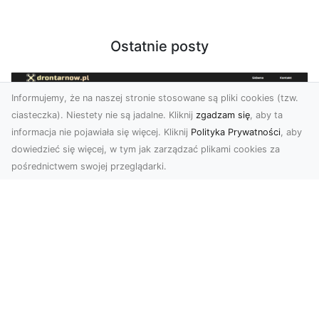
Ostatnie posty
Informujemy, że na naszej stronie stosowane są pliki cookies (tzw.
ciasteczka). Niestety nie są jadalne. Kliknij
zgadzam się
, aby ta
informacja nie pojawiała się więcej. Kliknij
Polityka Prywatności
, aby
dowiedzieć się więcej, w tym jak zarządzać plikami cookies za
pośrednictwem swojej przeglądarki.
Zdjęcia z drona Tarnów – przyszłość
wizualnej komunikacji
Współczesne technologie umożliwiają spojrzenie
na świat z zupełnie nowej perspektywy. Firma