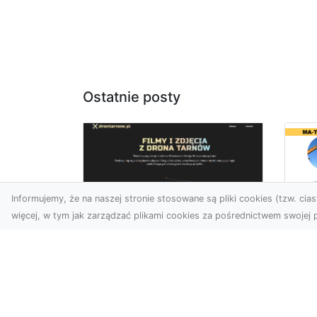
Ostatnie posty
Informujemy, że na naszej stronie stosowane są pliki cookies (tzw. ciast
więcej, w tym jak zarządzać plikami cookies za pośrednictwem swojej p
Us
Zdjęcia z drona
Tr
Tarnów – przyszłość
Ma
wizualnej komunikacji
Ra
Go
Współczesne technologie