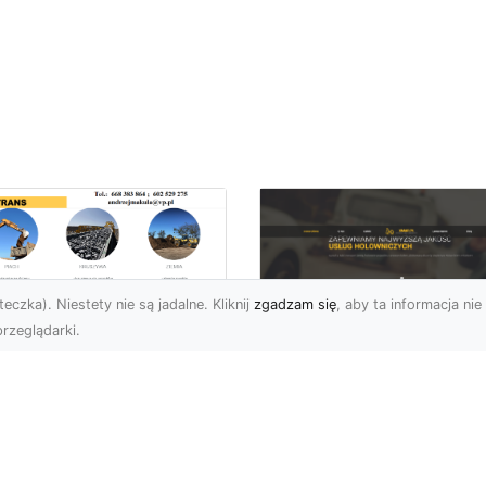
eczka). Niestety nie są jadalne. Kliknij
zgadzam się
, aby ta informacja nie 
rzeglądarki.
ługi Wywrotek i
ansportu
FHU XMar – Twoje
teriałów Sypkich w
Bezpieczeństwo i
domiu – MA-TRANS
Komfort na Drodze 
towy na Twoje
Pomocą Drogową