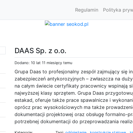
Regulamin
Polityka pry
DAAS Sp. z o.o.
Dodano: 10 lat 11 miesięcy temu
Grupa Daas to profesjonalny zespół zajmujący się in
zabezpieczeń antykorozyjnych – zwłaszcza na duż
na całym świecie certyfikaty pracownicy wspinają 
najwyższej klasy sprzętem. Grupa Daas przygotowuj
estakad, oferuje także prace spawalnicze i wykonan
oprócz prac wysokościowych ma także prowadzenie
dokumentacji projektowej oraz obsługę formalno-pr
potrzebnej dokumentacji do przeprowadzania reali
Kategorie:
Tagi:
odśnieżanie
,
konstrukcje stalowe
,
z