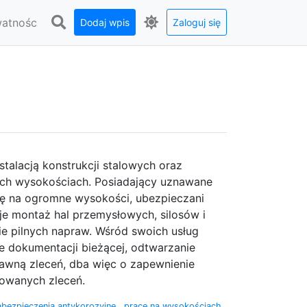
watnośc
Dodaj wpis
Zaloguj się
stalacją konstrukcji stalowych oraz
ych wysokościach. Posiadający uznawane
się na ogromne wysokości, ubezpieczani
e montaż hal przemysłowych, silosów i
ie pilnych napraw. Wśród swoich usług
 dokumentacji bieżącej, odtwarzanie
awną zleceń, dba więc o zapewnienie
zowanych zleceń.
abezpieczenia antykorozyjne
,
prace na wysokościach
,