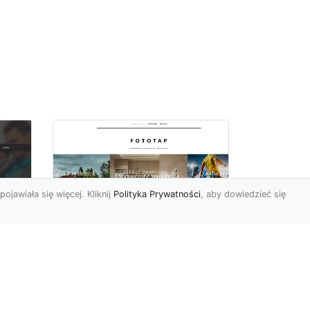
pojawiała się więcej. Kliknij
Polityka Prywatności
, aby dowiedzieć się
Ascetyczna,
elegancka,
z
nowoczesna – biel na
ścianach!