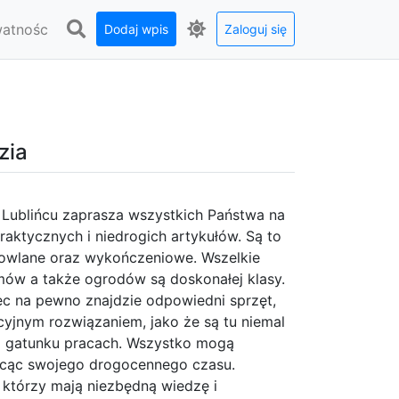
watnośc
Dodaj wpis
Zaloguj się
zia
Lublińcu zaprasza wszystkich Państwa na
praktycznych i niedrogich artykułów. Są to
udowlane oraz wykończeniowe. Wszelkie
mów a także ogrodów są doskonałej klasy.
ec na pewno znajdzie odpowiedni sprzęt,
cyjnym rozwiązaniem, jako że są tu niemal
o gatunku pracach. Wszystko mogą
racąc swojego drogocennego czasu.
 którzy mają niezbędną wiedzę i