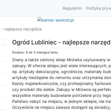
Regulamin
Polityka pry
 - najlepsze narzędzia
Ogród Lubliniec - najlepsze narzęd
Dodano: 6 lat 2 miesiące temu
Znany a także ceniony sklep Mrówka usytuowany w 
zakupy. W ofercie sklepu jest wiele interesujących, 
np. artykuły dekoracyjne, ogrodnicze, materiały b
artykuły niezbędne do remontu oraz utrzymania do
Każdy majsterkowiczów, czy profesjonalny fachowi
czy produkt dla siebie. Zakupy w Mrówce są perfek
wszystkie materiały budowlane potrzebne przy teg
Państwo nabyć na miejscu, w jednym sklepie, nie t
Oczywiście na miejscu zawsze dostępni są doradcy,