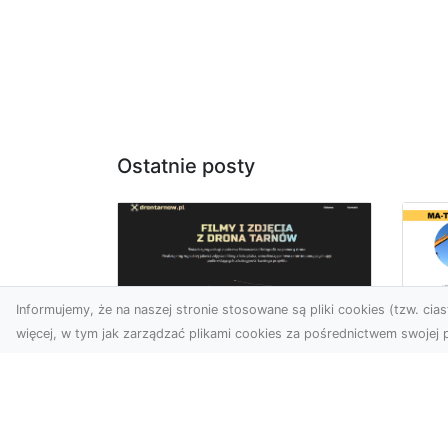
Ostatnie posty
Informujemy, że na naszej stronie stosowane są pliki cookies (tzw. ciast
więcej, w tym jak zarządzać plikami cookies za pośrednictwem swojej p
Us
Zdjęcia z drona
Tr
Tarnów – przyszłość
Ma
wizualnej komunikacji
Ra