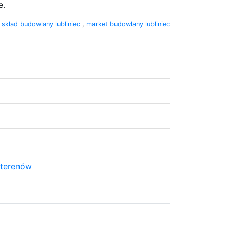
e.
:
skład budowlany lubliniec
,
market budowlany lubliniec
 terenów