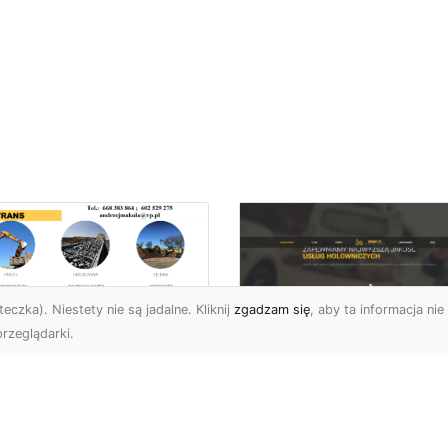
eczka). Niestety nie są jadalne. Kliknij
zgadzam się
, aby ta informacja nie 
rzeglądarki.
ługi Wywrotek i
ansportu
FHU XMar – Twoje
teriałów Sypkich w
Bezpieczeństwo i
domiu – MA-TRANS
Komfort na Drodze 