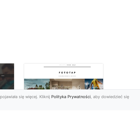
pojawiała się więcej. Kliknij
Polityka Prywatności
, aby dowiedzieć się
Ascetyczna,
elegancka,
z
nowoczesna – biel na