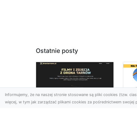
Ostatnie posty
Informujemy, że na naszej stronie stosowane są pliki cookies (tzw. ciast
więcej, w tym jak zarządzać plikami cookies za pośrednictwem swojej p
Us
Zdjęcia z drona
Tr
Tarnów – przyszłość
Ma
wizualnej komunikacji
Ra