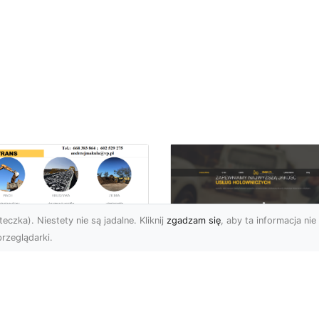
eczka). Niestety nie są jadalne. Kliknij
zgadzam się
, aby ta informacja nie 
rzeglądarki.
ługi Wywrotek i
ansportu
FHU XMar – Twoje
teriałów Sypkich w
Bezpieczeństwo i
domiu – MA-TRANS
Komfort na Drodze 