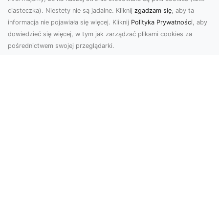
ciasteczka). Niestety nie są jadalne. Kliknij
zgadzam się
, aby ta
informacja nie pojawiała się więcej. Kliknij
Polityka Prywatności
, aby
dowiedzieć się więcej, w tym jak zarządzać plikami cookies za
pośrednictwem swojej przeglądarki.
Zdjęcia z drona Tarnów – przyszłość
wizualnej komunikacji
Współczesne technologie umożliwiają spojrzenie
na świat z zupełnie nowej perspektywy. Firma
Dron T...