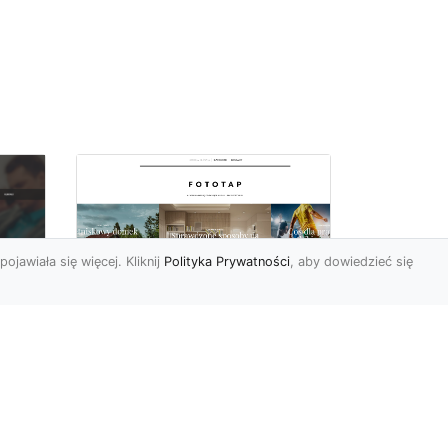
pojawiała się więcej. Kliknij
Polityka Prywatności
, aby dowiedzieć się
Ascetyczna,
elegancka,
z
nowoczesna – biel na
ścianach!