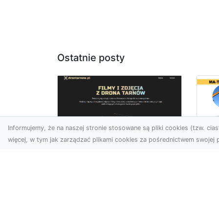
Ostatnie posty
Informujemy, że na naszej stronie stosowane są pliki cookies (tzw. ciast
więcej, w tym jak zarządzać plikami cookies za pośrednictwem swojej p
Us
Zdjęcia z drona
Tr
Tarnów – przyszłość
Ma
wizualnej komunikacji
Ra
Go
Współczesne technologie
Pr
umożliwiają spojrzenie na