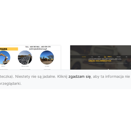
eczka). Niestety nie są jadalne. Kliknij
zgadzam się
, aby ta informacja nie 
rzeglądarki.
ługi Wywrotek i
ansportu
FHU XMar – Twoje
teriałów Sypkich w
Bezpieczeństwo i
domiu – MA-TRANS
Komfort na Drodze 
towy na Twoje
Pomocą Drogową
ojekty
24/7