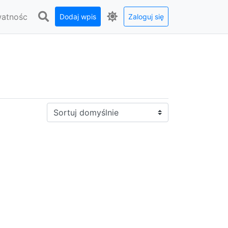
watnośc
Dodaj wpis
Zaloguj się
Sortuj: