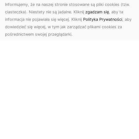
Informujemy, że na naszej stronie stosowane są pliki cookies (tzw.
ciasteczka). Niestety nie są jadalne. Kliknij
zgadzam się
, aby ta
informacja nie pojawiała się więcej. Kliknij
Polityka Prywatności
, aby
dowiedzieć się więcej, w tym jak zarządzać plikami cookies za
pośrednictwem swojej przeglądarki.
Zdjęcia z drona Tarnów – przyszłość
wizualnej komunikacji
Współczesne technologie umożliwiają spojrzenie
na świat z zupełnie nowej perspektywy. Firma
Dron T...