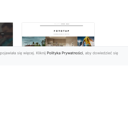
pojawiała się więcej. Kliknij
Polityka Prywatności
, aby dowiedzieć się
Ascetyczna,
elegancka,
z
nowoczesna – biel na
ścianach!
Nowoczesne aranżacje
na
przestrzeni mają to do
ej
siebie, że coraz częściej to