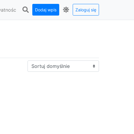
watnośc
Dodaj wpis
Zaloguj się
Sortuj: