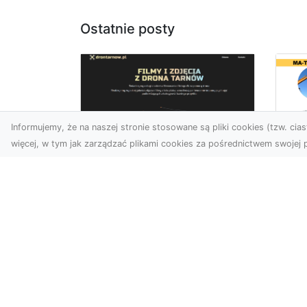
Ostatnie posty
Informujemy, że na naszej stronie stosowane są pliki cookies (tzw. ciast
więcej, w tym jak zarządzać plikami cookies za pośrednictwem swojej p
Us
Zdjęcia z drona
Tr
Tarnów – przyszłość
Ma
wizualnej komunikacji
Ra
Go
Współczesne technologie
Pr
umożliwiają spojrzenie na
świat z zupełnie nowej
Wy
perspektywy. Firma Dron
Po
T...
Re