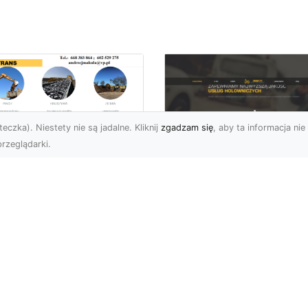
eczka). Niestety nie są jadalne. Kliknij
zgadzam się
, aby ta informacja nie 
rzeglądarki.
ługi Wywrotek i
ansportu
FHU XMar – Twoje
teriałów Sypkich w
Bezpieczeństwo i
domiu – MA-TRANS
Komfort na Drodze 
towy na Twoje
Pomocą Drogową
ojekty
24/7
najem Wywrotek na
FHU XMar – Profesjonal
trzeby Budowy i
Pomoc Drogowa w Każd
montów Firma MA-