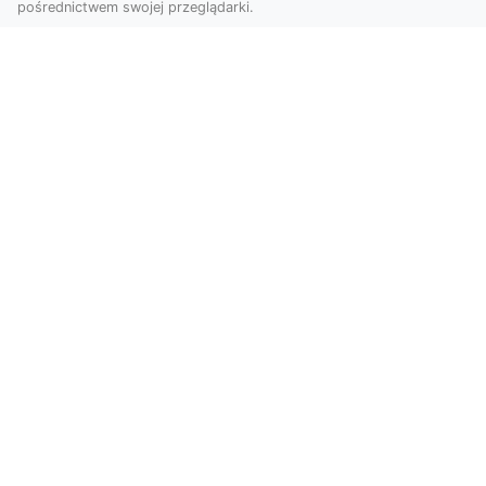
pośrednictwem swojej przeglądarki.
Zdjęcia z drona Tarnów – przyszłość
wizualnej komunikacji
Współczesne technologie umożliwiają spojrzenie
na świat z zupełnie nowej perspektywy. Firma
Dron T...