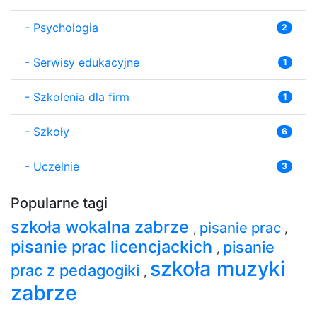
-
Psychologia
2
-
Serwisy edukacyjne
1
-
Szkolenia dla firm
1
-
Szkoły
6
-
Uczelnie
3
Popularne tagi
szkoła wokalna zabrze
pisanie prac
,
,
pisanie prac licencjackich
pisanie
,
szkoła muzyki
prac z pedagogiki
,
zabrze