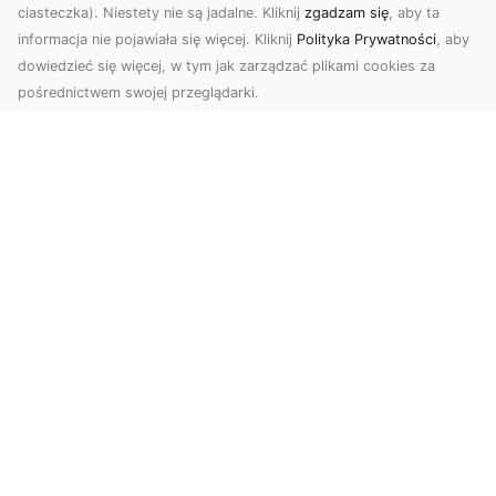
ciasteczka). Niestety nie są jadalne. Kliknij
zgadzam się
, aby ta
informacja nie pojawiała się więcej. Kliknij
Polityka Prywatności
, aby
dowiedzieć się więcej, w tym jak zarządzać plikami cookies za
pośrednictwem swojej przeglądarki.
Zdjęcia z drona Tarnów – przyszłość
wizualnej komunikacji
Współczesne technologie umożliwiają spojrzenie
na świat z zupełnie nowej perspektywy. Firma
Dron T...