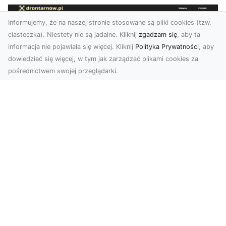
Informujemy, że na naszej stronie stosowane są pliki cookies (tzw.
ciasteczka). Niestety nie są jadalne. Kliknij
zgadzam się
, aby ta
informacja nie pojawiała się więcej. Kliknij
Polityka Prywatności
, aby
dowiedzieć się więcej, w tym jak zarządzać plikami cookies za
pośrednictwem swojej przeglądarki.
Zdjęcia z drona Tarnów – przyszłość
wizualnej komunikacji
Współczesne technologie umożliwiają spojrzenie
na świat z zupełnie nowej perspektywy. Firma
Dron T...