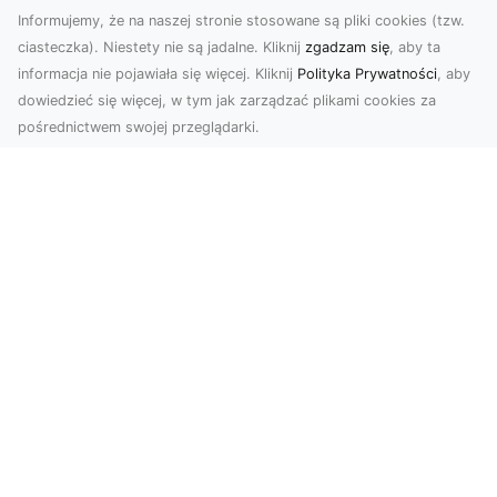
Informujemy, że na naszej stronie stosowane są pliki cookies (tzw.
ciasteczka). Niestety nie są jadalne. Kliknij
zgadzam się
, aby ta
informacja nie pojawiała się więcej. Kliknij
Polityka Prywatności
, aby
dowiedzieć się więcej, w tym jak zarządzać plikami cookies za
pośrednictwem swojej przeglądarki.
Zdjęcia z drona Tarnów – przyszłość
wizualnej komunikacji
Współczesne technologie umożliwiają spojrzenie
na świat z zupełnie nowej perspektywy. Firma
Dron T...
Usługi Wywrotek i Transportu