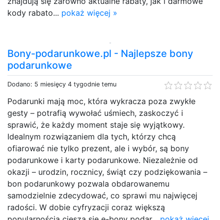
znajdują się zarówno aktualne rabaty, jak i darmowe
kody rabato...
pokaż więcej »
Bony-podarunkowe.pl - Najlepsze bony
podarunkowe
Dodano: 5 miesięcy 4 tygodnie temu
Podarunki mają moc, która wykracza poza zwykłe
gesty – potrafią wywołać uśmiech, zaskoczyć i
sprawić, że każdy moment staje się wyjątkowy.
Idealnym rozwiązaniem dla tych, którzy chcą
ofiarować nie tylko prezent, ale i wybór, są bony
podarunkowe i karty podarunkowe. Niezależnie od
okazji – urodzin, rocznicy, świąt czy podziękowania –
bon podarunkowy pozwala obdarowanemu
samodzielnie zdecydować, co sprawi mu najwięcej
radości. W dobie cyfryzacji coraz większą
popularnością cieszą się e-bony podar...
pokaż więcej