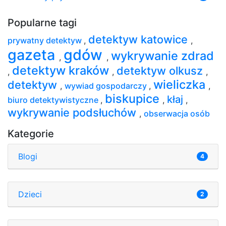
Popularne tagi
detektyw katowice
prywatny detektyw
,
,
gazeta
gdów
wykrywanie zdrad
,
,
detektyw kraków
detektyw olkusz
,
,
,
wieliczka
detektyw
,
wywiad gospodarczy
,
,
biskupice
kłaj
biuro detektywistyczne
,
,
,
wykrywanie podsłuchów
,
obserwacja osób
Kategorie
Blogi
4
Dzieci
2