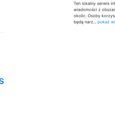
Ten lokalny serwis i
wiadomości z obszar
okolic. Osoby korzys
będą narz...
pokaż wi
s