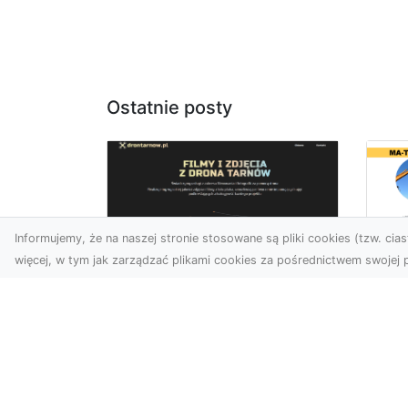
Ostatnie posty
Informujemy, że na naszej stronie stosowane są pliki cookies (tzw. ciast
więcej, w tym jak zarządzać plikami cookies za pośrednictwem swojej p
Us
Zdjęcia z drona
Tr
Tarnów – przyszłość
Ma
wizualnej komunikacji
Ra
Go
Współczesne technologie
Pr
umożliwiają spojrzenie na