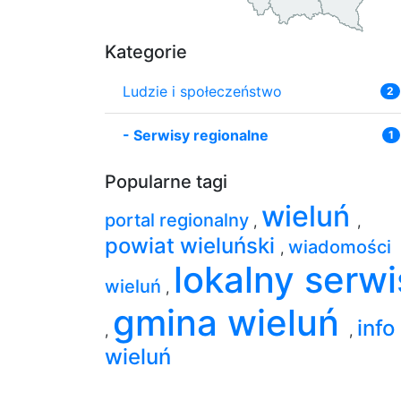
Kategorie
Ludzie i społeczeństwo
2
-
Serwisy regionalne
1
Popularne tagi
wieluń
portal regionalny
,
,
powiat wieluński
wiadomości
,
lokalny serwi
wieluń
,
gmina wieluń
info
,
,
wieluń