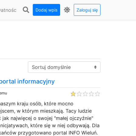
watnośc
Dodaj wpis
Zaloguj się
Sortuj:
 portal informacyjny
temu
 naszym kraju osób, które mocno
ejscem, w którym mieszkają. Tacy ludzie
 jak najwięcej o swojej "małej ojczyźnie"
nicjatywach, które się w niej odbywają. Dla
zkańców przygotowano portal INFO Wieluń.