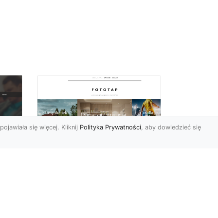
pojawiała się więcej. Kliknij
Polityka Prywatności
, aby dowiedzieć się
Ascetyczna,
elegancka,
z
nowoczesna – biel na
ścianach!