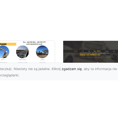
eczka). Niestety nie są jadalne. Kliknij
zgadzam się
, aby ta informacja nie 
rzeglądarki.
ługi Wywrotek i
ansportu
FHU XMar – Twoje
teriałów Sypkich w
Bezpieczeństwo i
domiu – MA-TRANS
Komfort na Drodze 
towy na Twoje
Pomocą Drogową
ojekty
24/7