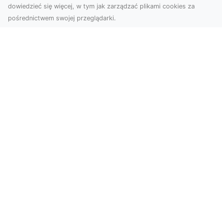
dowiedzieć się więcej, w tym jak zarządzać plikami cookies za
pośrednictwem swojej przeglądarki.
Zdjęcia z drona Tarnów – przyszłość
wizualnej komunikacji
Współczesne technologie umożliwiają spojrzenie
na świat z zupełnie nowej perspektywy. Firma
Dron T...