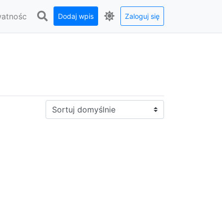
watnośc
Dodaj wpis
Zaloguj się
Sortuj: