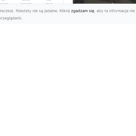
eczka). Niestety nie są jadalne. Kliknij
zgadzam się
, aby ta informacja nie 
rzeglądarki.
ługi Wywrotek i
ansportu
FHU XMar – Twoje
teriałów Sypkich w
Bezpieczeństwo i
domiu – MA-TRANS
Komfort na Drodze 
towy na Twoje
Pomocą Drogową
ojekty
24/7
najem Wywrotek na
FHU XMar – Profesjonal
trzeby Budowy i
Pomoc Drogowa w Każd
montów Firma MA-
Sytuacji Każdy kierowca
ANS z Radomia oferuje
bez względu na
ajem wywrotek,...
doświadcz...
on
Subskrybuj newslette