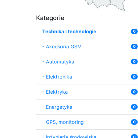
Kategorie
Technika i technologie
0
-
Akcesoria GSM
0
-
Automatyka
0
-
Elektronika
0
-
Elektryka
0
-
Energetyka
0
-
GPS, monitoring
0
-
Inżynieria środowiska
0