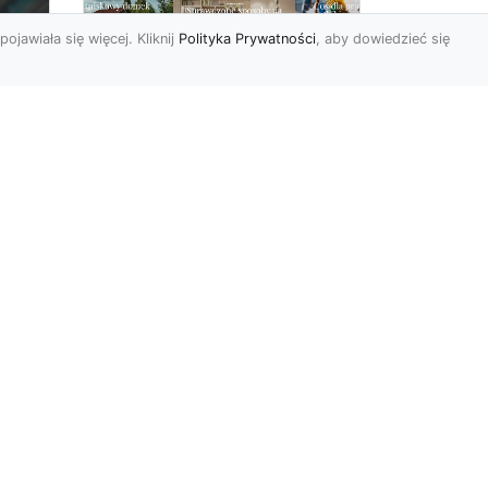
pojawiała się więcej. Kliknij
Polityka Prywatności
, aby dowiedzieć się
Ascetyczna,
elegancka,
z
nowoczesna – biel na
ścianach!
Nowoczesne aranżacje
na
przestrzeni mają to do
ej
siebie, że coraz częściej to
,
właśnie stuprocentowy mi...
r