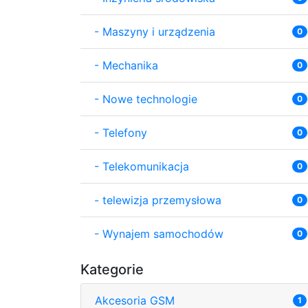
-
Maszyny i urządzenia
0
-
Mechanika
0
-
Nowe technologie
0
-
Telefony
0
-
Telekomunikacja
0
-
telewizja przemysłowa
0
-
Wynajem samochodów
0
Kategorie
Akcesoria GSM
1