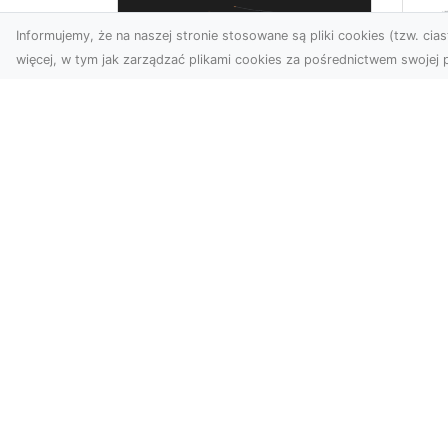
Informujemy, że na naszej stronie stosowane są pliki cookies (tzw. ciast
więcej, w tym jak zarządzać plikami cookies za pośrednictwem swojej p
Us
Zdjęcia z drona
Tr
Tarnów – przyszłość
Ma
wizualnej komunikacji
Ra
Go
Współczesne technologie
Pr
umożliwiają spojrzenie na
świat z zupełnie nowej
Wy
perspektywy. Firma Dron
Po
T...
Re
TR
wyn
Bryzg.pl - nowoczesny katalog str