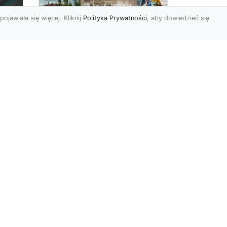
pojawiała się więcej. Kliknij
Polityka Prywatności
, aby dowiedzieć się
Ascetyczna,
elegancka,
z
nowoczesna – biel na
ścianach!
Nowoczesne aranżacje
na
przestrzeni mają to do
ej
siebie, że coraz częściej to
,
właśnie stuprocentowy mi...
r