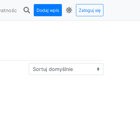
watnośc
Dodaj wpis
Zaloguj się
Sortuj: