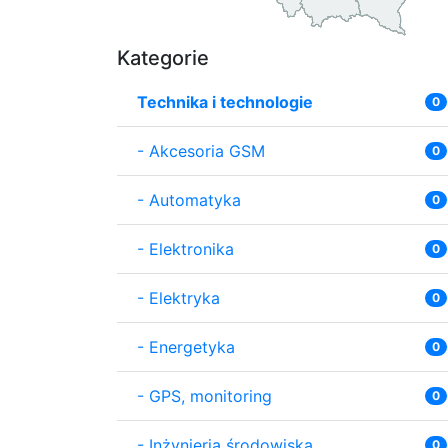
Kategorie
Technika i technologie
0
-
Akcesoria GSM
0
-
Automatyka
0
-
Elektronika
0
-
Elektryka
0
-
Energetyka
0
-
GPS, monitoring
0
-
Inżynieria środowiska
0