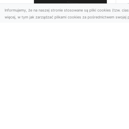
Informujemy, że na naszej stronie stosowane są pliki cookies (tzw. ciast
więcej, w tym jak zarządzać plikami cookies za pośrednictwem swojej p
Us
Zdjęcia z drona
Tr
Tarnów – przyszłość
Ma
wizualnej komunikacji
Ra
Go
Współczesne technologie
Pr
umożliwiają spojrzenie na
świat z zupełnie nowej
Wy
perspektywy. Firma Dron
Po
T...
Re
TR
wyn
Bryzg.pl - nowoczesny katalog str