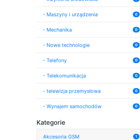
-
Maszyny i urządzenia
0
-
Mechanika
0
-
Nowe technologie
0
-
Telefony
0
-
Telekomunikacja
0
-
telewizja przemysłowa
0
-
Wynajem samochodów
0
Kategorie
Akcesoria GSM
1