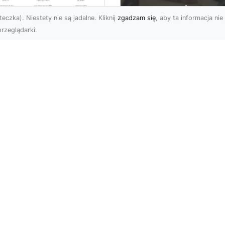
eczka). Niestety nie są jadalne. Kliknij
zgadzam się
, aby ta informacja nie 
rzeglądarki.
ługi Wywrotek i
ansportu
FHU XMar – Twoje
teriałów Sypkich w
Bezpieczeństwo i
domiu – MA-TRANS
Komfort na Drodze 
towy na Twoje
Pomocą Drogową
ojekty
24/7
najem Wywrotek na
FHU XMar – Profesjonal
trzeby Budowy i
Pomoc Drogowa w Każd
montów Firma MA-
Sytuacji Każdy kierowca
ANS z Radomia oferuje
bez względu na
ajem wywrotek,...
doświadcz...
on
Subskrybuj newslette