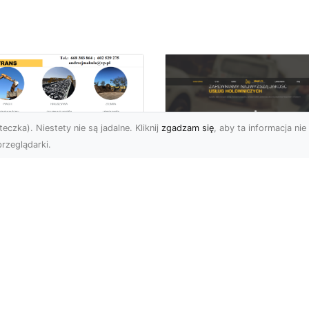
eczka). Niestety nie są jadalne. Kliknij
zgadzam się
, aby ta informacja nie 
rzeglądarki.
ługi Wywrotek i
ansportu
FHU XMar – Twoje
teriałów Sypkich w
Bezpieczeństwo i
domiu – MA-TRANS
Komfort na Drodze 
towy na Twoje
Pomocą Drogową
ojekty
24/7
najem Wywrotek na
FHU XMar – Profesjonal
trzeby Budowy i
Pomoc Drogowa w Każd
montów Firma MA-