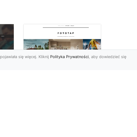
pojawiała się więcej. Kliknij
Polityka Prywatności
, aby dowiedzieć się
Ascetyczna,
elegancka,
z
nowoczesna – biel na
ścianach!
Nowoczesne aranżacje
na
przestrzeni mają to do
ej
siebie, że coraz częściej to