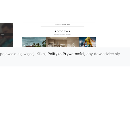
pojawiała się więcej. Kliknij
Polityka Prywatności
, aby dowiedzieć się
Ascetyczna,
elegancka,
z
nowoczesna – biel na
ścianach!
Nowoczesne aranżacje
na
przestrzeni mają to do
ej
siebie, że coraz częściej to