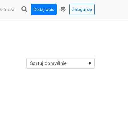
watnośc
Dodaj wpis
Zaloguj się
Sortuj: