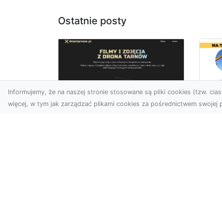
Ostatnie posty
Informujemy, że na naszej stronie stosowane są pliki cookies (tzw. ciast
więcej, w tym jak zarządzać plikami cookies za pośrednictwem swojej p
Us
Zdjęcia z drona
Tr
Tarnów – przyszłość
Ma
wizualnej komunikacji
Ra
Go
Współczesne technologie
Pr
umożliwiają spojrzenie na
świat z zupełnie nowej
Wy
perspektywy. Firma Dron
Po
T...
Re