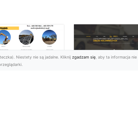
eczka). Niestety nie są jadalne. Kliknij
zgadzam się
, aby ta informacja nie 
rzeglądarki.
ługi Wywrotek i
ansportu
FHU XMar – Twoje
teriałów Sypkich w
Bezpieczeństwo i
domiu – MA-TRANS
Komfort na Drodze 
towy na Twoje
Pomocą Drogową
ojekty
24/7
najem Wywrotek na
FHU XMar – Profesjonal
trzeby Budowy i
Pomoc Drogowa w Każd
montów Firma MA-