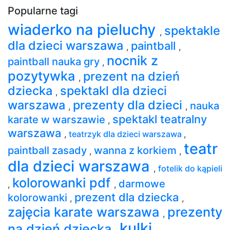
Popularne tagi
wiaderko na pieluchy
spektakle
,
dla dzieci warszawa
paintball
,
,
nocnik z
paintball nauka gry
,
pozytywka
prezent na dzień
,
dziecka
spektakl dla dzieci
,
warszawa
prezenty dla dzieci
nauka
,
,
spektakl teatralny
karate w warszawie
,
warszawa
,
teatrzyk dla dzieci warszawa
,
teatr
paintball zasady
wanna z korkiem
,
,
dla dzieci warszawa
,
fotelik do kąpieli
kolorowanki pdf
darmowe
,
,
prezent dla dziecka
kolorowanki
,
,
zajęcia karate warszawa
prezenty
,
kulki
na dzień dziecka