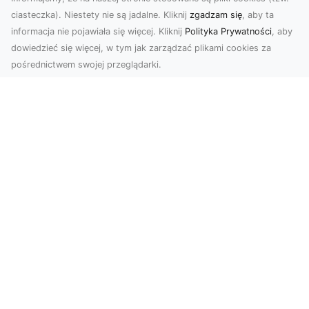
ciasteczka). Niestety nie są jadalne. Kliknij
zgadzam się
, aby ta
informacja nie pojawiała się więcej. Kliknij
Polityka Prywatności
, aby
dowiedzieć się więcej, w tym jak zarządzać plikami cookies za
pośrednictwem swojej przeglądarki.
Zdjęcia z drona Tarnów – przyszłość
wizualnej komunikacji
Współczesne technologie umożliwiają spojrzenie
na świat z zupełnie nowej perspektywy. Firma
Dron T...