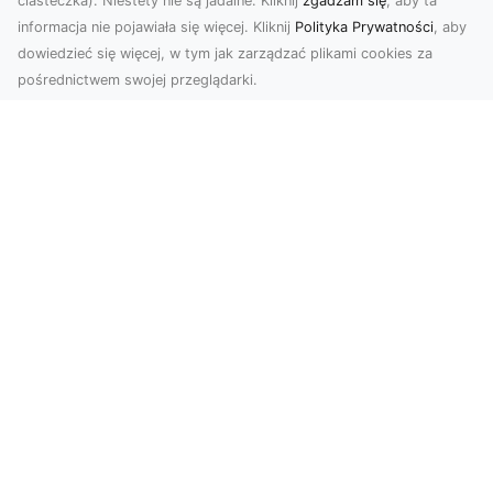
ciasteczka). Niestety nie są jadalne. Kliknij
zgadzam się
, aby ta
informacja nie pojawiała się więcej. Kliknij
Polityka Prywatności
, aby
dowiedzieć się więcej, w tym jak zarządzać plikami cookies za
pośrednictwem swojej przeglądarki.
Zdjęcia z drona Tarnów – przyszłość
wizualnej komunikacji
Współczesne technologie umożliwiają spojrzenie
na świat z zupełnie nowej perspektywy. Firma
Dron T...