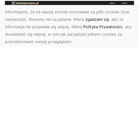
Informujemy, że na naszej stronie stosowane są pliki cookies (tzw.
ciasteczka). Niestety nie są jadalne. Kliknij
zgadzam się
, aby ta
informacja nie pojawiała się więcej. Kliknij
Polityka Prywatności
, aby
dowiedzieć się więcej, w tym jak zarządzać plikami cookies za
pośrednictwem swojej przeglądarki.
Zdjęcia z drona Tarnów – przyszłość
wizualnej komunikacji
Współczesne technologie umożliwiają spojrzenie
na świat z zupełnie nowej perspektywy. Firma
Dron T...