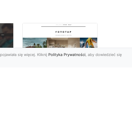
pojawiała się więcej. Kliknij
Polityka Prywatności
, aby dowiedzieć się
Ascetyczna,
elegancka,
z
nowoczesna – biel na
ścianach!
Nowoczesne aranżacje
na
przestrzeni mają to do
ej
siebie, że coraz częściej to