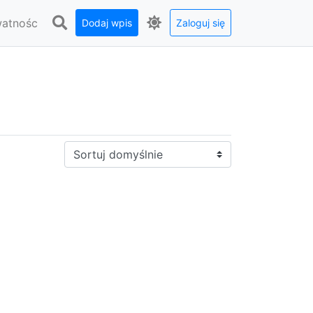
watnośc
Dodaj wpis
Zaloguj się
Sortuj: