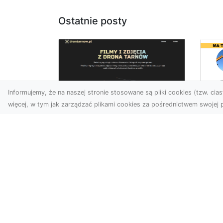
Ostatnie posty
Informujemy, że na naszej stronie stosowane są pliki cookies (tzw. ciast
więcej, w tym jak zarządzać plikami cookies za pośrednictwem swojej p
Us
Zdjęcia z drona
Tr
Tarnów – przyszłość
Ma
wizualnej komunikacji
Ra
Go
Współczesne technologie
Pr
umożliwiają spojrzenie na
świat z zupełnie nowej
Wy
perspektywy. Firma Dron
Po
T...
Re