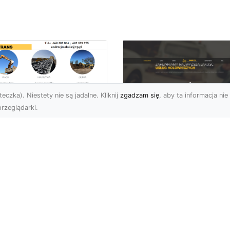
eczka). Niestety nie są jadalne. Kliknij
zgadzam się
, aby ta informacja nie 
rzeglądarki.
ługi Wywrotek i
ansportu
FHU XMar – Twoje
teriałów Sypkich w
Bezpieczeństwo i
domiu – MA-TRANS
Komfort na Drodze 
towy na Twoje
Pomocą Drogową
ojekty
24/7
najem Wywrotek na
FHU XMar – Profesjonal
trzeby Budowy i
Pomoc Drogowa w Każd
montów Firma MA-