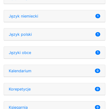
Język niemiecki
1
Język polski
1
Języki obce
1
Kalendarium
0
Korepetycje
0
Księgarnia
0