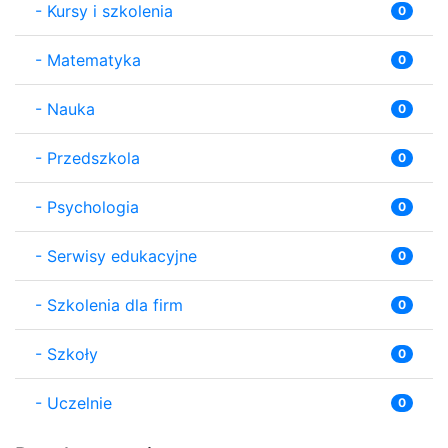
-
Kursy i szkolenia
0
-
Matematyka
0
-
Nauka
0
-
Przedszkola
0
-
Psychologia
0
-
Serwisy edukacyjne
0
-
Szkolenia dla firm
0
-
Szkoły
0
-
Uczelnie
0