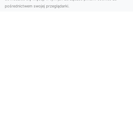
pośrednictwem swojej przeglądarki.
Zdjęcia z drona Tarnów – przyszłość
wizualnej komunikacji
Współczesne technologie umożliwiają spojrzenie
na świat z zupełnie nowej perspektywy. Firma
Dron T...