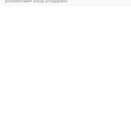
pośrednictwem swojej przeglądarki.
Zdjęcia z drona Tarnów – przyszłość
wizualnej komunikacji
Współczesne technologie umożliwiają spojrzenie
na świat z zupełnie nowej perspektywy. Firma
Dron T...