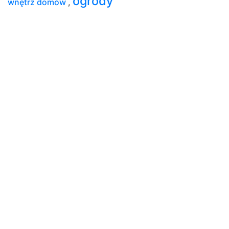
ogrody
wnętrz domów
,