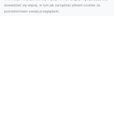
dowiedzieć się więcej, w tym jak zarządzać plikami cookies za
pośrednictwem swojej przeglądarki.
Zdjęcia z drona Tarnów – przyszłość
wizualnej komunikacji
Współczesne technologie umożliwiają spojrzenie
na świat z zupełnie nowej perspektywy. Firma
Dron T...