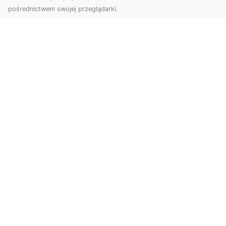
pośrednictwem swojej przeglądarki.
Zdjęcia z drona Tarnów – przyszłość
wizualnej komunikacji
Współczesne technologie umożliwiają spojrzenie
na świat z zupełnie nowej perspektywy. Firma
Dron T...