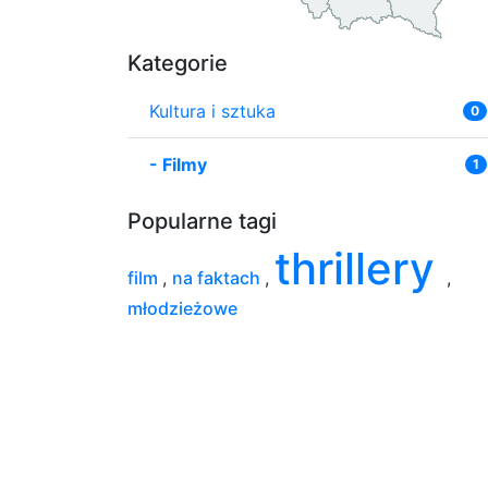
Kategorie
Kultura i sztuka
0
-
Filmy
1
Popularne tagi
thrillery
film
,
na faktach
,
,
młodzieżowe