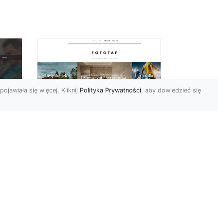
pojawiała się więcej. Kliknij
Polityka Prywatności
, aby dowiedzieć się
Ascetyczna,
elegancka,
z
nowoczesna – biel na
ścianach!
Nowoczesne aranżacje
na
przestrzeni mają to do
ej
siebie, że coraz częściej to