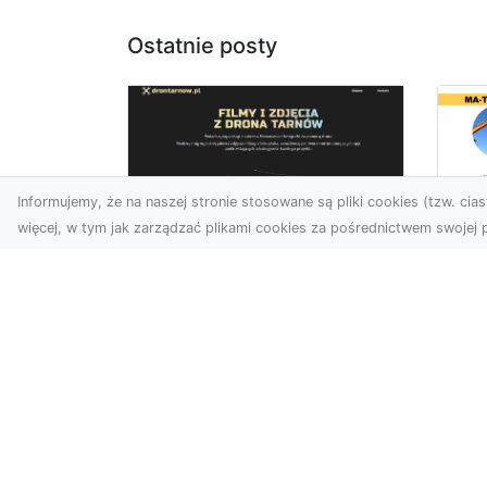
Ostatnie posty
Informujemy, że na naszej stronie stosowane są pliki cookies (tzw. ciast
więcej, w tym jak zarządzać plikami cookies za pośrednictwem swojej p
Us
Zdjęcia z drona
Tr
Tarnów – przyszłość
Ma
wizualnej komunikacji
Ra
Go
Współczesne technologie
Pr
umożliwiają spojrzenie na
świat z zupełnie nowej
Wy
perspektywy. Firma Dron
Po
T...
Re