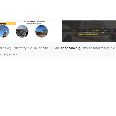
eczka). Niestety nie są jadalne. Kliknij
zgadzam się
, aby ta informacja nie 
rzeglądarki.
ługi Wywrotek i
ansportu
FHU XMar – Twoje
teriałów Sypkich w
Bezpieczeństwo i
domiu – MA-TRANS
Komfort na Drodze 
towy na Twoje
Pomocą Drogową
ojekty
24/7
najem Wywrotek na
FHU XMar – Profesjonal
trzeby Budowy i
Pomoc Drogowa w Każd
montów Firma MA-