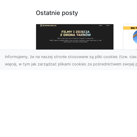
Ostatnie posty
Informujemy, że na naszej stronie stosowane są pliki cookies (tzw. ciast
więcej, w tym jak zarządzać plikami cookies za pośrednictwem swojej p
Us
Zdjęcia z drona
Tr
Tarnów – przyszłość
Ma
wizualnej komunikacji
Ra
Go
Współczesne technologie
Pr
umożliwiają spojrzenie na
świat z zupełnie nowej
Wy
perspektywy. Firma Dron
Po
T...
Re