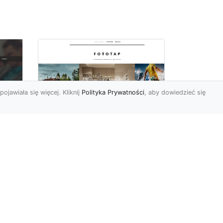
pojawiała się więcej. Kliknij
Polityka Prywatności
, aby dowiedzieć się
Ascetyczna,
elegancka,
z
nowoczesna – biel na
ścianach!
Nowoczesne aranżacje
na
przestrzeni mają to do
ej
siebie, że coraz częściej to