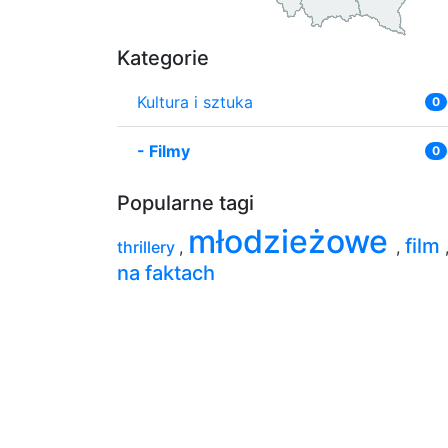
Kategorie
Kultura i sztuka
0
-
Filmy
0
Popularne tagi
młodzieżowe
film
thrillery
,
,
na faktach