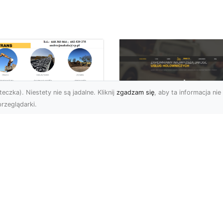
eczka). Niestety nie są jadalne. Kliknij
zgadzam się
, aby ta informacja nie 
rzeglądarki.
ługi Wywrotek i
ansportu
FHU XMar – Twoje
teriałów Sypkich w
Bezpieczeństwo i
domiu – MA-TRANS
Komfort na Drodze 
towy na Twoje
Pomocą Drogową
ojekty
24/7
najem Wywrotek na
FHU XMar – Profesjonal
trzeby Budowy i
Pomoc Drogowa w Każd
montów Firma MA-