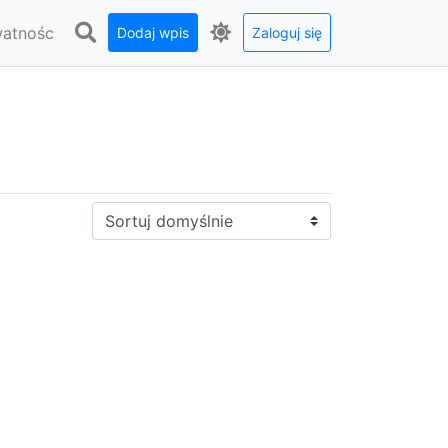
watnośc
Dodaj wpis
Zaloguj się
Sortuj: