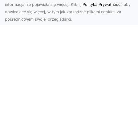
informacja nie pojawiała się więcej. Kliknij
Polityka Prywatności
, aby
dowiedzieć się więcej, w tym jak zarządzać plikami cookies za
pośrednictwem swojej przeglądarki.
Zdjęcia z drona Tarnów – przyszłość
wizualnej komunikacji
Współczesne technologie umożliwiają spojrzenie
na świat z zupełnie nowej perspektywy. Firma
Dron T...