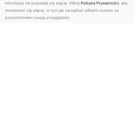
informacja nie pojawiała się więcej. Kliknij
Polityka Prywatności
, aby
dowiedzieć się więcej, w tym jak zarządzać plikami cookies za
pośrednictwem swojej przeglądarki.
Zdjęcia z drona Tarnów – przyszłość
wizualnej komunikacji
Współczesne technologie umożliwiają spojrzenie
na świat z zupełnie nowej perspektywy. Firma
Dron T...