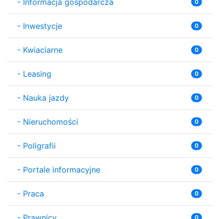
-
Informacja gospodarcza
0
-
Inwestycje
0
-
Kwiaciarne
0
-
Leasing
0
-
Nauka jazdy
0
-
Nieruchomości
0
-
Poligrafii
0
-
Portale informacyjne
0
-
Praca
0
-
Prawnicy
0