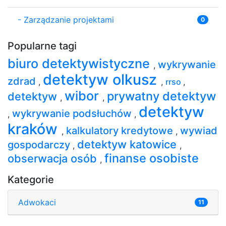
-
Zarządzanie projektami
0
Popularne tagi
biuro detektywistyczne
wykrywanie
,
detektyw olkusz
zdrad
,
,
rrso
,
wibor
prywatny detektyw
detektyw
,
,
detektyw
wykrywanie podsłuchów
,
,
kraków
kalkulatory kredytowe
wywiad
,
,
detektyw katowice
gospodarczy
,
,
finanse osobiste
obserwacja osób
,
Kategorie
Adwokaci
11