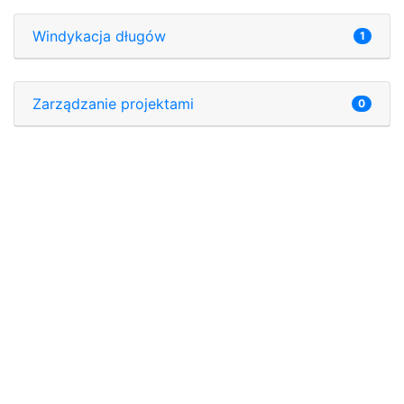
Windykacja długów
1
Zarządzanie projektami
0