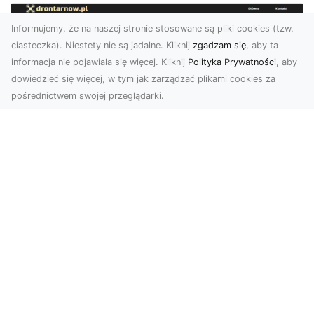
Informujemy, że na naszej stronie stosowane są pliki cookies (tzw.
ciasteczka). Niestety nie są jadalne. Kliknij
zgadzam się
, aby ta
informacja nie pojawiała się więcej. Kliknij
Polityka Prywatności
, aby
dowiedzieć się więcej, w tym jak zarządzać plikami cookies za
pośrednictwem swojej przeglądarki.
Zdjęcia z drona Tarnów – przyszłość
wizualnej komunikacji
Współczesne technologie umożliwiają spojrzenie
na świat z zupełnie nowej perspektywy. Firma
Dron T...