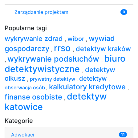
-
Zarządzanie projektami
0
Popularne tagi
wywiad
wykrywanie zdrad
wibor
,
,
rrso
gospodarczy
detektyw kraków
,
,
biuro
wykrywanie podsłuchów
,
,
detektywistyczne
detektyw
,
olkusz
detektyw
,
prywatny detektyw
,
,
kalkulatory kredytowe
obserwacja osób
,
,
detektyw
finanse osobiste
,
katowice
Kategorie
Adwokaci
11