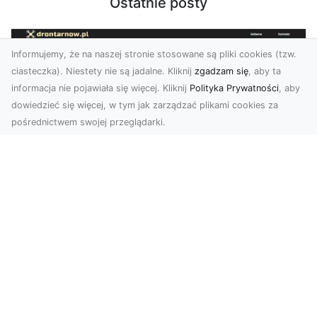
Ostatnie posty
Informujemy, że na naszej stronie stosowane są pliki cookies (tzw.
ciasteczka). Niestety nie są jadalne. Kliknij
zgadzam się
, aby ta
informacja nie pojawiała się więcej. Kliknij
Polityka Prywatności
, aby
dowiedzieć się więcej, w tym jak zarządzać plikami cookies za
pośrednictwem swojej przeglądarki.
Zdjęcia z drona Tarnów – przyszłość
wizualnej komunikacji
Współczesne technologie umożliwiają spojrzenie
na świat z zupełnie nowej perspektywy. Firma
Dron T...