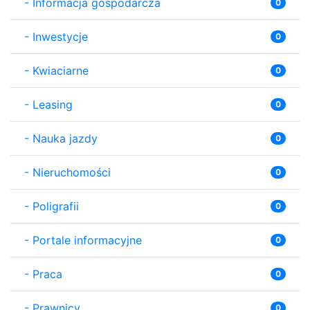
-
Informacja gospodarcza
0
-
Inwestycje
0
-
Kwiaciarne
0
-
Leasing
0
-
Nauka jazdy
0
-
Nieruchomości
0
-
Poligrafii
0
-
Portale informacyjne
0
-
Praca
0
-
Prawnicy
0