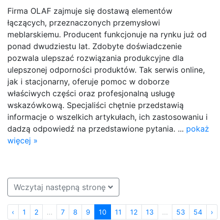
Firma OLAF zajmuje się dostawą elementów
łączących, przeznaczonych przemysłowi
meblarskiemu. Producent funkcjonuje na rynku już od
ponad dwudziestu lat. Zdobyte doświadczenie
pozwala ulepszać rozwiązania produkcyjne dla
ulepszonej odporności produktów. Tak serwis online,
jak i stacjonarny, oferuje pomoc w doborze
właściwych części oraz profesjonalną usługę
wskazówkową. Specjaliści chętnie przedstawią
informacje o wszelkich artykułach, ich zastosowaniu i
dadzą odpowiedź na przedstawione pytania. ...
pokaż
więcej »
Wczytaj następną stronę
‹
1
2
...
7
8
9
10
11
12
13
...
53
54
›