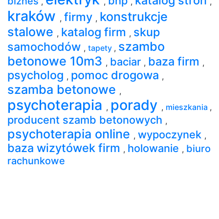
katalog stron
bhp
biznes
,
,
,
,
kraków
konstrukcje
firmy
,
,
stalowe
katalog firm
skup
,
,
szambo
samochodów
,
tapety
,
betonowe 10m3
baza firm
baciar
,
,
,
psycholog
pomoc drogowa
,
,
szamba betonowe
,
psychoterapia
porady
,
,
mieszkania
,
producent szamb betonowych
,
psychoterapia online
wypoczynek
,
,
baza wizytówek firm
holowanie
biuro
,
,
rachunkowe