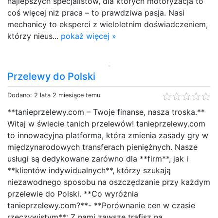
najlepszych specjalistów, dla których motoryzacja to
coś więcej niż praca – to prawdziwa pasja. Nasi
mechanicy to eksperci z wieloletnim doświadczeniem,
którzy nieus...
pokaż więcej »
Przelewy do Polski
Dodano: 2 lata 2 miesiące temu
**tanieprzelewy.com – Twoje finanse, nasza troska.**
Witaj w świecie tanich przelewów! tanieprzelewy.com
to innowacyjna platforma, która zmienia zasady gry w
międzynarodowych transferach pieniężnych. Nasze
usługi są dedykowane zarówno dla **firm**, jak i
**klientów indywidualnych**, którzy szukają
niezawodnego sposobu na oszczędzanie przy każdym
przelewie do Polski. **Co wyróżnia
tanieprzelewy.com?**- **Porównanie cen w czasie
rzeczywistym**: Z nami zawsze trafisz na