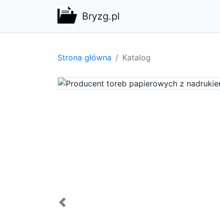
Bryzg.pl
Strona główna
Katalog
dzi klient.
 na
na jakość
z sklepy
ne. Dzięki
o id...
Previous