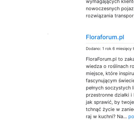
wymagających klient
nowoczesnych pojaz
rozwiązania transpor
Floraforum.pl
Dodano: 1 rok 6 miesięcy
FloraForum.pl to zaką
wiedza o roślinach r
miejsce, które inspir
fascynującym świeci
pełnych soczystych l
przestronne działki i
jak sprawić, by twoje
tchnąć życie w zani
raj w kuchni? Na...
po