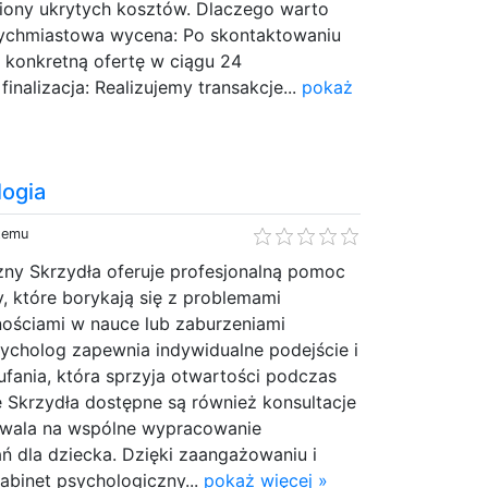
wiony ukrytych kosztów. Dlaczego warto
tychmiastowa wycena: Po skontaktowaniu
 konkretną ofertę w ciągu 24
inalizacja: Realizujemy transakcje...
pokaż
logia
 temu
zny Skrzydła oferuje profesjonalną pomoc
y, które borykają się z problemami
nościami w nauce lub zaburzeniami
ycholog zapewnia indywidualne podejście i
fania, która sprzyja otwartości podczas
 Skrzydła dostępne są również konsultacje
zwala na wspólne wypracowanie
ń dla dziecka. Dzięki zaangażowaniu i
abinet psychologiczny...
pokaż więcej »