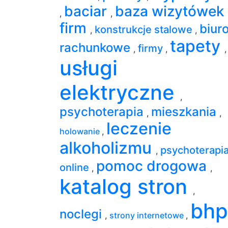
baciar
baza wizytówek
,
,
firm
biur
konstrukcje stalowe
,
,
tapety
rachunkowe
firmy
,
,
,
usługi
elektryczne
,
psychoterapia
mieszkania
,
,
leczenie
holowanie
,
alkoholizmu
psychoterapi
,
pomoc drogowa
online
,
,
katalog stron
,
bh
noclegi
,
strony internetowe
,