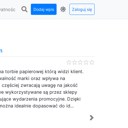
watnośc
Dodaj wpis
Zaloguj się
spojrzenia. Nowoczesna bryła, elegancka
wane detale. Wszystko tworzy spójną całość,
h budynków. Co sprawia, że niektóre
o sekret tkwi w szczegółach. Jednym z nich
znie więcej niż osłona okna. To element,
mfo...
Next