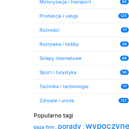
Motoryzacja i transport
65
Produkcja i usługi
125
Różności
17
Rozrywka i hobby
26
Sklepy internetowe
68
Sport i turystyka
58
Technika i technologie
17
Zdrowie i uroda
127
Popularne tagi
wypoczyn
porady
baza firm
,
,