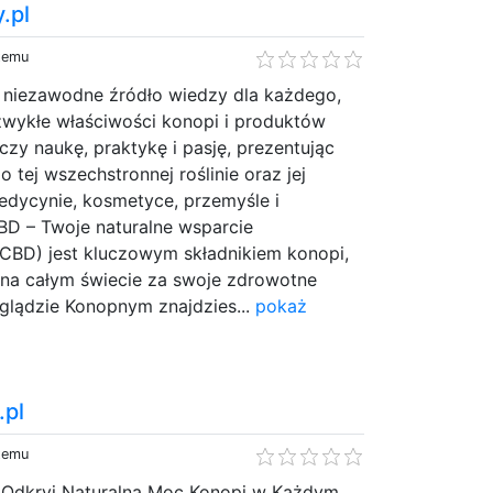
.pl
 temu
 niezawodne źródło wiedzy dla każdego,
zwykłe właściwości konopi i produktów
czy naukę, praktykę i pasję, prezentując
 tej wszechstronnej roślinie oraz jej
dycynie, kosmetyce, przemyśle i
BD – Twoje naturalne wsparcie
(CBD) jest kluczowym składnikiem konopi,
 na całym świecie za swoje zdrowotne
glądzie Konopnym znajdzies...
pokaż
.pl
 temu
 Odkryj Naturalną Moc Konopi w Każdym