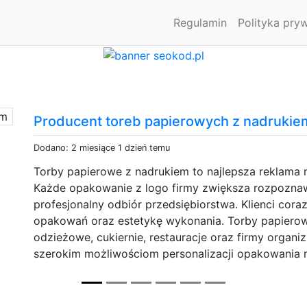
Regulamin
Polityka pry
Okiennice aluminiowe
Dodano: 2 miesiące 23 godziny temu
Wyobraź sobie dom, który już z daleka przyciąga 
elewacja, duże przeszklenia i perfekcyjnie dopaso
która budzi podziw i wyróżnia się na tle sąsiednic
realizacje wyglądają tak prestiżowo? Bardzo częst
są nowoczesne okiennice aluminiowe BAIER. To znac
który podnosi wartość nieruchomości, zwiększa ko