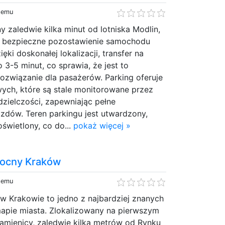
 temu
y zaledwie kilka minut od lotniska Modlin,
na bezpieczne pozostawienie samochodu
ki doskonałej lokalizacji, transfer na
o 3-5 minut, co sprawia, że jest to
ozwiązanie dla pasażerów. Parking oferuje
wych, które są stale monitorowane przez
zielczości, zapewniając pełne
zdów. Teren parkingu jest utwardzony,
świetlony, co do...
pokaż więcej »
 nocny Kraków
 temu
w Krakowie to jedno z najbardziej znanych
mapie miasta. Zlokalizowany na pierwszym
amienicy, zaledwie kilka metrów od Rynku