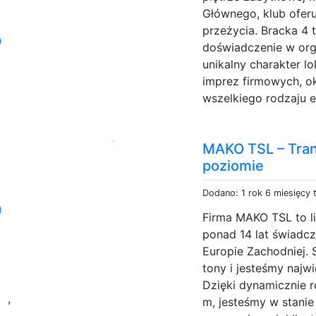
Głównego, klub ofer
przeżycia. Bracka 4 
o
doświadczenie w orga
unikalny charakter lo
imprez firmowych, ok
wszelkiego rodzaju e
MAKO TSL – Tran
poziomie
Dodano: 1 rok 6 miesięcy
a
Firma MAKO TSL to li
ponad 14 lat świadcz
Europie Zachodniej. 
tony i jesteśmy najw
p
Dzięki dynamicznie r
,
m, jesteśmy w stani