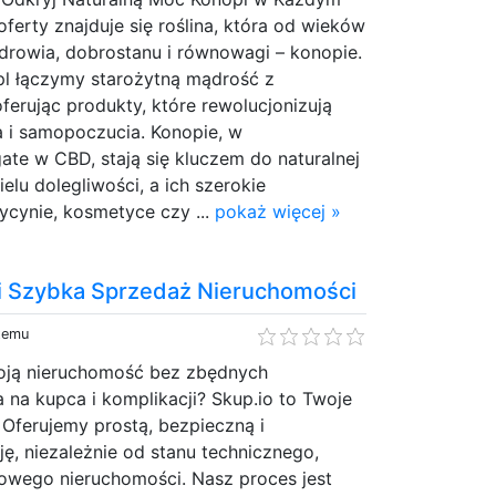
oferty znajduje się roślina, która od wieków
drowia, dobrostanu i równowagi – konopie.
l łączymy starożytną mądrość z
erując produkty, które rewolucjonizują
a i samopoczucia. Konopie, w
ate w CBD, stają się kluczem do naturalnej
ielu dolegliwości, a ich szerokie
cynie, kosmetyce czy ...
pokaż więcej »
a i Szybka Sprzedaż Nieruchomości
 temu
oją nieruchomość bez zbędnych
a na kupca i komplikacji? Skup.io to Twoje
 Oferujemy prostą, bezpieczną i
ę, niezależnie od stanu technicznego,
owego nieruchomości. Nasz proces jest