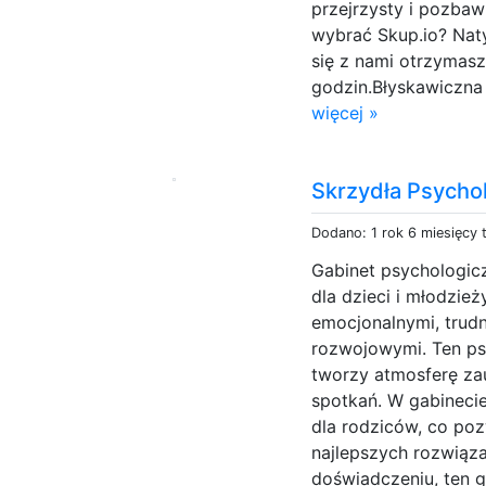
przejrzysty i pozba
wybrać Skup.io? Na
się z nami otrzymasz
godzin.Błyskawiczna f
więcej »
Skrzydła Psycho
Dodano: 1 rok 6 miesięcy
Gabinet psychologic
dla dzieci i młodzież
emocjonalnymi, trud
rozwojowymi. Ten ps
tworzy atmosferę zau
spotkań. W gabinecie
dla rodziców, co po
najlepszych rozwiąza
doświadczeniu, ten g