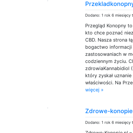
Przekladkonopny
Dodano: 1 rok 6 miesięcy
Przegląd Konopny to
kto chce poznać nie
CBD. Nasza strona łą
bogactwo informacji o
zastosowaniach w me
codziennym życiu. C
zdrowiaKannabidiol 
który zyskał uznanie
właściwości. Na Prze
więcej »
Zdrowe-konopie
Dodano: 1 rok 6 miesięcy
Zdrowe-Konopie.pl –