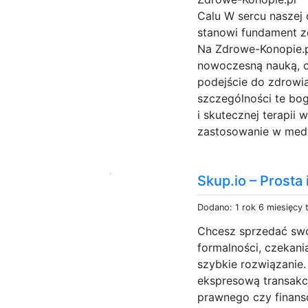
Calu W sercu naszej 
stanowi fundament z
Na Zdrowe-Konopie.p
nowoczesną nauką, of
podejście do zdrowi
szczególności te bog
i skutecznej terapii w
zastosowanie w medy
Skup.io – Prost
Dodano: 1 rok 6 miesięcy
Chcesz sprzedać sw
formalności, czekani
szybkie rozwiązanie.
ekspresową transakcj
prawnego czy finans