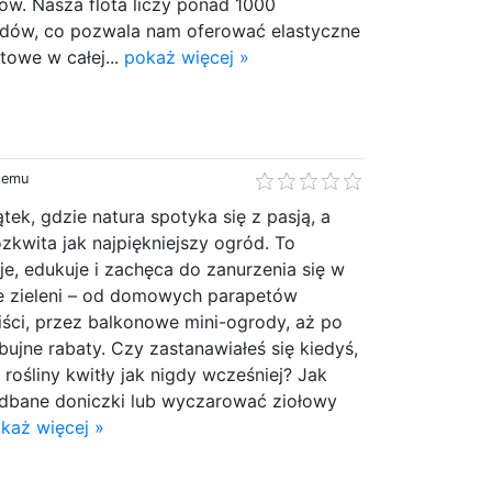
ów. Nasza flota liczy ponad 1000
dów, co pozwala nam oferować elastyczne
towe w całej...
pokaż więcej »
 temu
tek, gdzie natura spotyka się z pasją, a
ozkwita jak najpiękniejszy ogród. To
uje, edukuje i zachęca do zanurzenia się w
e zieleni – od domowych parapetów
iści, przez balkonowe mini-ogrody, aż po
 bujne rabaty. Czy zastanawiałeś się kiedyś,
 rośliny kwitły jak nigdy wcześniej? Jak
edbane doniczki lub wyczarować ziołowy
każ więcej »